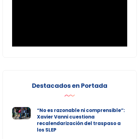
Destacados en Portada
“No es razonable ni comprensible”:
Xavier Vanni cuestiona
recalendarización del traspaso a
los SLEP