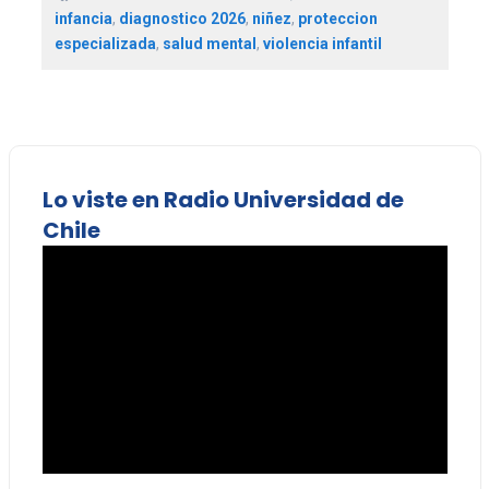
infancia
,
diagnostico 2026
,
niñez
,
proteccion
especializada
,
salud mental
,
violencia infantil
Lo viste en Radio Universidad de
Chile