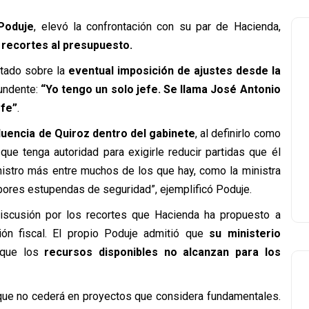
 Poduje
, elevó la confrontación con su par de Hacienda,
s
recortes al presupuesto.
ltado sobre la
eventual imposición de ajustes desde la
undente:
“Yo tengo un solo jefe. Se llama José Antonio
efe”
.
luencia de Quiroz dentro del gabinete
, al definirlo como
 que tenga autoridad para exigirle reducir partidas que él
ministro más entre muchos de los que hay, como la ministra
bores estupendas de seguridad”, ejemplificó Poduje.
iscusión por los recortes que Hacienda ha propuesto a
ción fiscal. El propio Poduje admitió que
su ministerio
que los
recursos disponibles no alcanzan para los
ó que no cederá en proyectos que considera fundamentales.