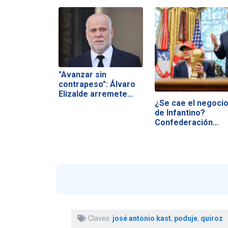
"Avanzar sin
contrapeso": Álvaro
Elizalde arremete…
¿Se cae el negoci
de Infantino?
Confederación…
Claves:
josé antonio kast
,
poduje
,
quiroz