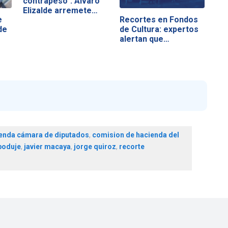
contrapeso": Álvaro
Elizalde arremete…
e
Recortes en Fondos
de
de Cultura: expertos
alertan que…
enda cámara de diputados
,
comision de hacienda del
poduje
,
javier macaya
,
jorge quiroz
,
recorte