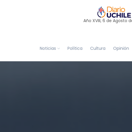
Año XVIII, 6 de
Agosto
d
Noticias
Política
Cultura
Opinión