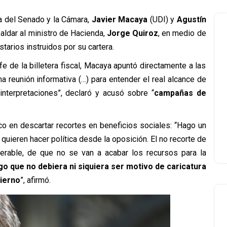
a del Senado y la Cámara,
Javier Macaya
(UDI) y
Agustín
paldar al ministro de Hacienda,
Jorge Quiroz
, en medio de
arios instruidos por su cartera.
fe de la billetera fiscal, Macaya apuntó directamente a las
a reunión informativa (…) para entender el real alcance de
terpretaciones”, declaró y acusó sobre “
campañas de
co en descartar recortes en beneficios sociales: “
Hago un
uieren hacer política desde la oposición. El no recorte de
terable, de que no se van a acabar los recursos para la
go que no debiera ni siquiera ser motivo de caricatura
ierno
”, afirmó.