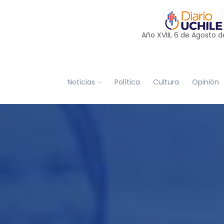
Año XVIII, 6 de
Agosto
d
Noticias
Política
Cultura
Opinión