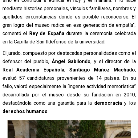
sino en contribuir a edificar el hoy y el mañana. Y lo hace
mediante historias personales, vínculos familiares, nombres y
apellidos: circunstancias donde es posible reconocerse. El
gran logro del museo radica en esa generación de empatía”,
comentó el
Rey de España
durante la ceremonia celebrada
en la Capilla de San Ildefonso de la universidad.
El jurado, compuesto por destacadas personalidades como el
defensor del pueblo,
Ángel Gabilondo
, y el director de la
Real Academia Española
,
Santiago Muñoz Machado
,
evaluó 57 candidaturas provenientes de 14 países. En su
fallo, valoró especialmente la “ingente actividad memorística”
desarrollada por el museo desde su fundación en 2010,
destacándola como una garantía para la
democracia
y los
derechos humanos
.