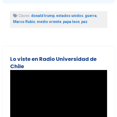
Claves:
donald trump
,
estados unidos
,
guerra
,
Marco Rubio
,
medio oriente
,
papa leon
,
paz
Lo viste en Radio Universidad de
Chile