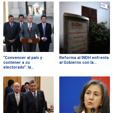
"Convencer al país y
Reforma al INDH enfrenta
contener a su
al Gobierno con la…
electorado": la…