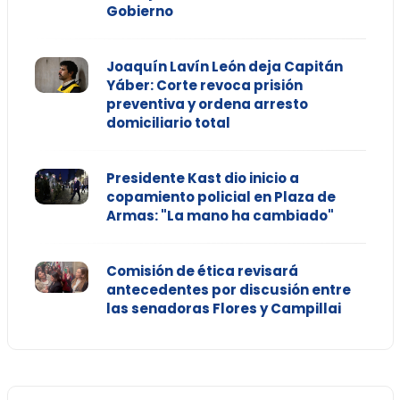
Gobierno
Joaquín Lavín León deja Capitán
Yáber: Corte revoca prisión
preventiva y ordena arresto
domiciliario total
Presidente Kast dio inicio a
copamiento policial en Plaza de
Armas: "La mano ha cambiado"
Comisión de ética revisará
antecedentes por discusión entre
las senadoras Flores y Campillai