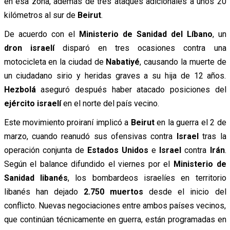
en esa zona, además de tres ataques adicionales a unos 20
kilómetros al sur de
Beirut
.
De acuerdo con el
Ministerio de Sanidad del Líbano
, un
dron israelí
disparó en tres ocasiones contra una
motocicleta en la ciudad de
Nabatiyé
, causando la muerte de
un ciudadano sirio y heridas graves a su hija de 12 años.
Hezbolá
aseguró después haber atacado posiciones del
ejército israelí
en el norte del país vecino.
Este movimiento proiraní implicó a
Beirut
en la guerra el 2 de
marzo, cuando reanudó sus ofensivas contra
Israel
tras la
operación conjunta de
Estados Unidos
e
Israel
contra
Irán
.
Según el balance difundido el viernes por el
Ministerio de
Sanidad libanés
, los bombardeos israelíes en territorio
libanés han dejado
2.750 muertos
desde el inicio del
conflicto. Nuevas negociaciones entre ambos países vecinos,
que continúan técnicamente en guerra, están programadas en