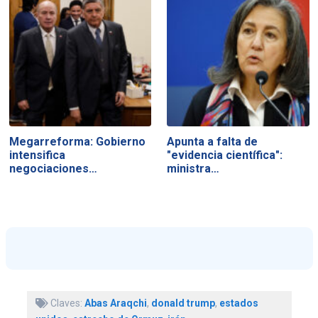
Megarreforma: Gobierno
Apunta a falta de
intensifica
"evidencia científica":
negociaciones…
ministra…
Claves:
Abas Araqchi
,
donald trump
,
estados