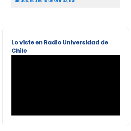
unidos
,
estrecho de Ormuz
,
irán
Lo viste en Radio Universidad de
Chile