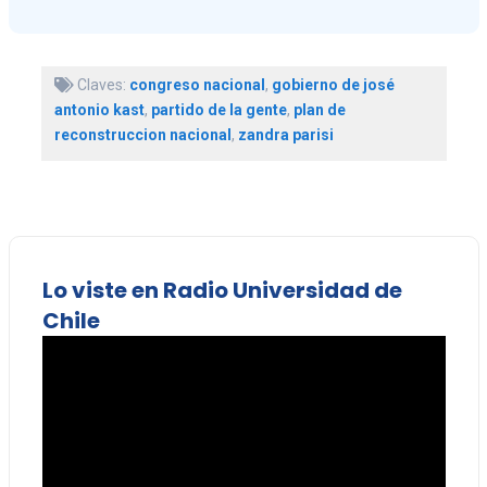
Claves:
congreso nacional
,
gobierno de josé
antonio kast
,
partido de la gente
,
plan de
reconstruccion nacional
,
zandra parisi
Lo viste en Radio Universidad de
Chile