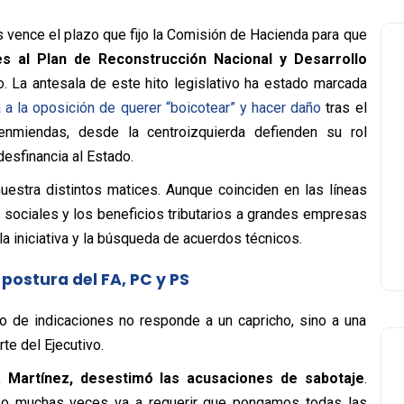
es vence el plazo que fijo la Comisión de Hacienda para que
es al
Plan de Reconstrucción Nacional y Desarrollo
. La antesala de este hito legislativo ha estado marcada
a la oposición de querer “boicotear” y hacer daño
tras el
nmiendas, desde la centroizquierda defienden su rol
desfinancia al Estado.
muestra distintos matices. Aunque coinciden en las líneas
as sociales y los beneficios tributarios a grandes empresas
 la iniciativa y la búsqueda de acuerdos técnicos.
postura del FA, PC y PS
vo de indicaciones no responde a un capricho, sino a una
rte del Ejecutivo.
 Martínez
, desestimó las acusaciones de sabotaje
.
so muchas veces va a requerir que pongamos todas las