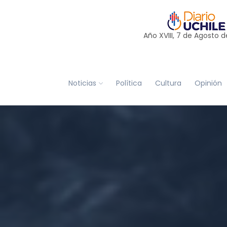
Año XVIII, 7 de
Agosto
d
Noticias
Política
Cultura
Opinión