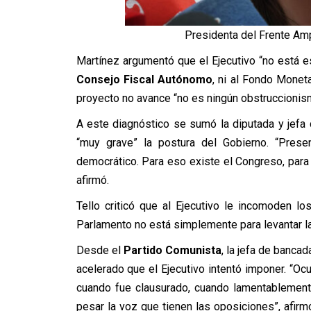
Presidenta del Frente Amp
Martínez argumentó que el Ejecutivo “no está es
Consejo Fiscal Autónomo
, ni al Fondo Moneta
proyecto no avance “no es ningún obstruccionis
A este diagnóstico se sumó la diputada y jefa
“muy grave” la postura del Gobierno. “Presen
democrático. Para eso existe el Congreso, para d
afirmó.
Tello criticó que al Ejecutivo le incomoden lo
Parlamento no está simplemente para levantar l
Desde el
Partido Comunista
, la jefa de banca
acelerado que el Ejecutivo intentó imponer. “Ocu
cuando fue clausurado, cuando lamentablement
pesar la voz que tienen las oposiciones”, afirm