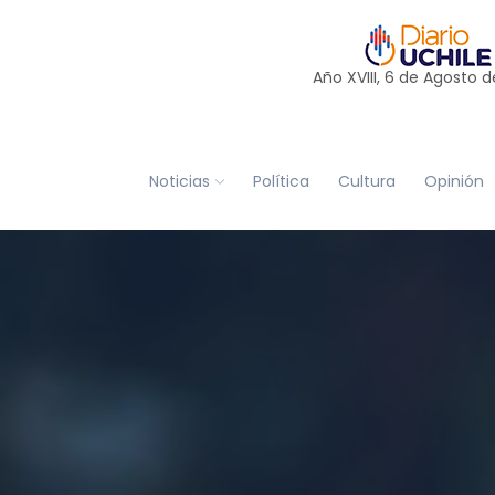
Año XVIII, 6 de
Agosto
d
Noticias
Política
Cultura
Opinión