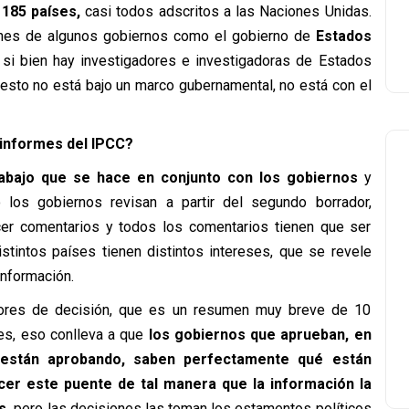
 185 países,
casi todos adscritos a las Naciones Unidas.
ones de algunos gobiernos como el gobierno de
Estados
si bien hay investigadores e investigadoras de Estados
 esto no está bajo un marco gubernamental, no está con el
 informes del IPCC?
rabajo que se hace en conjunto con los gobiernos
y
los gobiernos revisan a partir del segundo borrador,
cer comentarios y todos los comentarios tienen que ser
stintos países tienen distintos intereses, que se revele
información.
ores de decisión, que es un resumen muy breve de 10
ces, eso conlleva a que
los gobiernos que aprueban, en
 están aprobando, saben perfectamente qué están
er este puente de tal manera que la información la
s,
pero las decisiones las toman los estamentos políticos