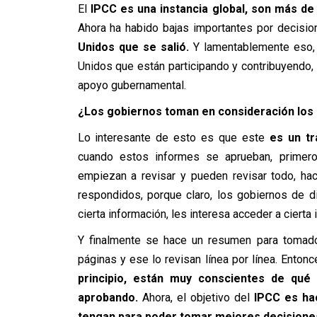
El
IPCC es una instancia global, son más de
Ahora ha habido bajas importantes por decisi
Unidos que se salió.
Y lamentablemente eso, 
Unidos que están participando y contribuyendo,
apoyo gubernamental.
¿Los gobiernos toman en consideración los
Lo interesante de esto es que este
es un t
cuando estos informes se aprueban, primero 
empiezan a revisar y pueden revisar todo, ha
respondidos, porque claro, los gobiernos de di
cierta información, les interesa acceder a cierta 
Y finalmente se hace un resumen para tomad
páginas y ese lo revisan línea por línea. Enton
principio, están muy conscientes de qué
aprobando.
Ahora, el objetivo del
IPCC es hac
tengan para poder tomar mejores decisione