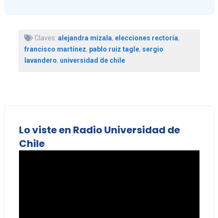
Claves:
alejandra mizala
,
elecciones rectoría
,
francisco martínez
,
pablo ruiz tagle
,
sergio
lavandero
,
universidad de chile
Lo viste en Radio Universidad de
Chile