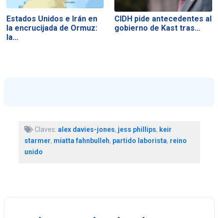
Estados Unidos e Irán en
CIDH pide antecedentes al
la encrucijada de Ormuz:
gobierno de Kast tras…
la…
Claves:
alex davies-jones
,
jess phillips
,
keir
starmer
,
miatta fahnbulleh
,
partido laborista
,
reino
unido