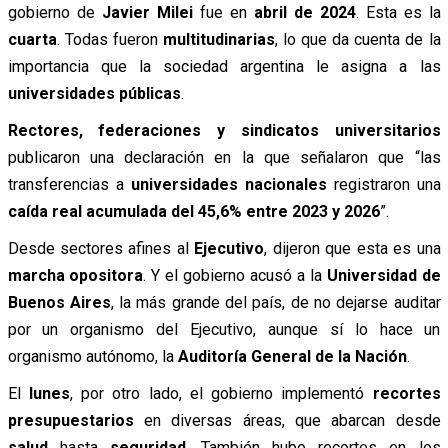
gobierno de
Javier Milei
fue en
abril de 2024
. Esta es la
cuarta
. Todas fueron
multitudinarias
, lo que da cuenta de la
importancia que la sociedad argentina le asigna a las
universidades públicas
.
Rectores, federaciones y sindicatos universitarios
publicaron una declaración en la que señalaron que “las
transferencias a
universidades nacionales
registraron una
caída real acumulada del 45,6% entre 2023 y 2026
”.
Desde sectores afines al
Ejecutivo
, dijeron que esta es una
marcha opositora
. Y el gobierno acusó a la
Universidad de
Buenos Aires
, la más grande del país, de no dejarse auditar
por un organismo del Ejecutivo, aunque sí lo hace un
organismo autónomo, la
Auditoría General de la Nación
.
El
lunes
, por otro lado, el gobierno implementó
recortes
presupuestarios
en diversas áreas, que abarcan desde
salud
hasta
seguridad
. También hubo recortes en los