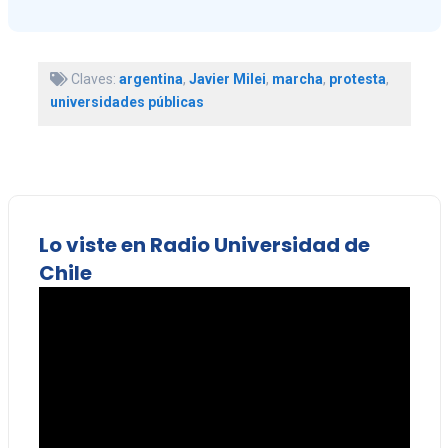
Claves:
argentina
,
Javier Milei
,
marcha
,
protesta
,
universidades públicas
Lo viste en Radio Universidad de
Chile