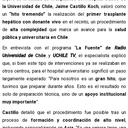
la Universidad de Chile
,
Jaime Castillo Koch
, valoró como
un
“hito tremendo”
la realización del
primer trasplante
hepático con donante vivo
en el recinto, un procedimiento
de
alta complejidad
que marca un avance para la
salud
pública y universitaria en Chile
.
En entrevista con el programa “
La Fuente” de
Radio
Universidad de
Chile
y
UCHILE TV
, el especialista explicó
que, si bien este tipo de intervenciones ya se realizaban en
otros centros, para el hospital universitario significó un paso
largamente esperado: “Para nosotros es un
gran hito
, que
tuvimos que preparar durante años. Esto es el resultado no
solo de preparación técnica, sino de un
apoyo institucional
muy importante
”.
Castillo
detalló que el procedimiento fue posible tras un
proceso de
formación y coordinación de alto nivel
,
incluyendo especialización en
Asia
. “Es una carrera larga, una