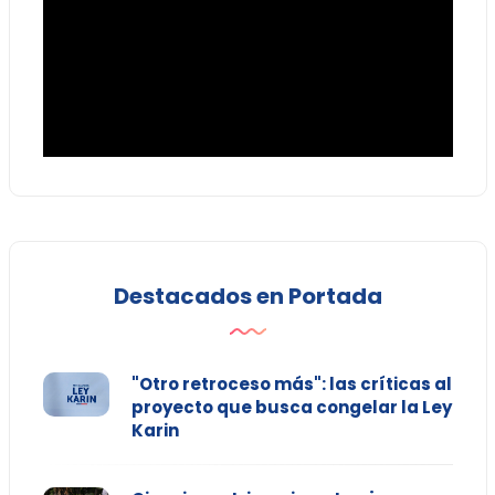
Destacados en Portada
"Otro retroceso más": las críticas al
proyecto que busca congelar la Ley
Karin