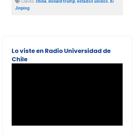
Claves:
china
,
donald trump
,
estados unidos
,
Xi
Jinping
Lo viste en Radio Universidad de
Chile