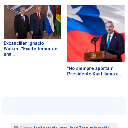
Excanciller Ignacio
Walker: “Existe temor de
una…
"No siempre aportan":
Presidente Kast llama a…
Claves:
josé antonio kast
,
José Toro
,
migración
,