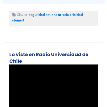
Claves:
seguridad
,
tatiana urrutia
,
trinidad
steinert
Lo viste en Radio Universidad de
Chile