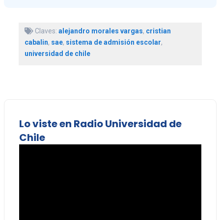
Claves:
alejandro morales vargas
,
cristian
cabalin
,
sae
,
sistema de admisión escolar
,
universidad de chile
Lo viste en Radio Universidad de
Chile