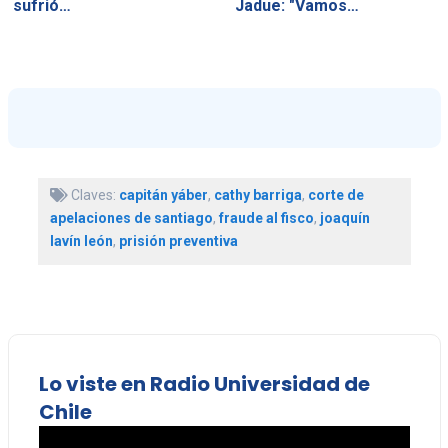
sufrió…
Jadue: "Vamos…
Claves:
capitán yáber
,
cathy barriga
,
corte de
apelaciones de santiago
,
fraude al fisco
,
joaquín
lavín león
,
prisión preventiva
Lo viste en Radio Universidad de
Chile