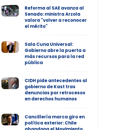
Reforma al SAE avanza al
Senado: ministra Arzola
valora "volver a reconocer
el mérito"
Sala Cuna Universal:
Gobierno abre la puerta a
más recursos para la red
pública
CIDH pide antecedentes al
gobierno de Kast tras
denuncias por retrocesos
en derechos humanos
Cancillería marca giro en
política exterior: Chile
abandona el Movimiento