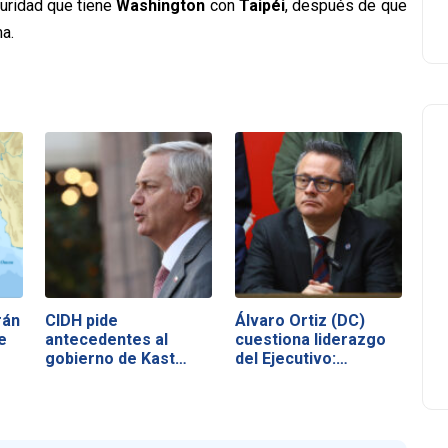
uridad que tiene
Washington
con
Taipéi
, después de que
a.
rán
CIDH pide
Álvaro Ortiz (DC)
e
antecedentes al
cuestiona liderazgo
gobierno de Kast
del Ejecutivo:…
tras…