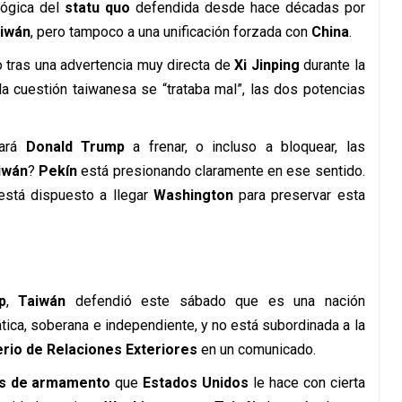
lógica del
statu quo
defendida desde hace décadas por
iwán
, pero tampoco a una unificación forzada con
China
.
 tras una advertencia muy directa de
Xi Jinping
durante la
 la cuestión taiwanesa se “trataba mal”, las dos potencias
gará
Donald Trump
a frenar, o incluso a bloquear, las
iwán
?
Pekín
está presionando claramente en ese sentido.
está dispuesto a llegar
Washington
para preservar esta
p
,
Taiwán
defendió este sábado que es una nación
ica, soberana e independiente, y no está subordinada a la
erio de Relaciones Exteriores
en un comunicado.
s de armamento
que
Estados Unidos
le hace con cierta