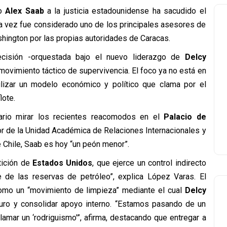
no
Alex Saab
a la justicia estadounidense ha sacudido el
na vez fue considerado uno de los principales asesores de
hington por las propias autoridades de Caracas.
ecisión -orquestada bajo el nuevo liderazgo de
Delcy
movimiento táctico de supervivencia. El foco ya no está en
bilizar un modelo económico y político que clama por el
lote.
ario mirar los recientes reacomodos en el
Palacio de
tor de la Unidad Académica de Relaciones Internacionales y
e Chile, Saab es hoy “un peón menor”.
tición de
Estados Unidos
, que ejerce un control indirecto
e de las reservas de petróleo”, explica López Varas. El
omo un “movimiento de limpieza” mediante el cual
Delcy
uro y consolidar apoyo interno. “Estamos pasando de un
amar un ‘rodriguismo'”, afirma, destacando que entregar a