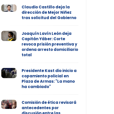
Claudio Castillo deja la
dirección de Mejor Niñez
tras solicitud del Gobierno
Joaquín Lavín León deja
Capitán Yáber: Corte
revoca prisión preventiva y
ordena arresto domiciliario
total
Presidente Kast dio inicio a
copamiento policial en
Plaza de Armas: "La mano
ha cambiado"
Comisión de ética revisará
antecedentes por
discusión entre las