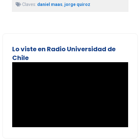
Claves:
daniel maas
,
jorge quiroz
Lo viste en Radio Universidad de
Chile