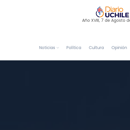
Año XVIII, 7 de
Agosto
d
Noticias
Política
Cultura
Opinión