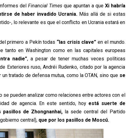
informes del
Financial Times
que apuntan a que
Xi habría
tirse de haber invadido Ucrania.
Más allá de si estas
ido-, lo relevante es que el conflicto en Ucrania estará en
del primero a Pekín todas
“las crisis clave”
en el mundo.
ue tanto en Washington como en las capitales europeas
ntra nadie”
, a pesar de tener muchas veces políticas
 de Exteriores ruso, Andréi Rudenko, citado por la agencia
por un tratado de defensa mutua, como la OTAN, sino que
se
no se pueden analizar como relaciones entre actores con el
dad de agencia. En este sentido, hoy
está suerte de
s pasillos de Zhongnanhai,
la sede central del Partido
gobierno central),
que por los pasillos de Moscú.