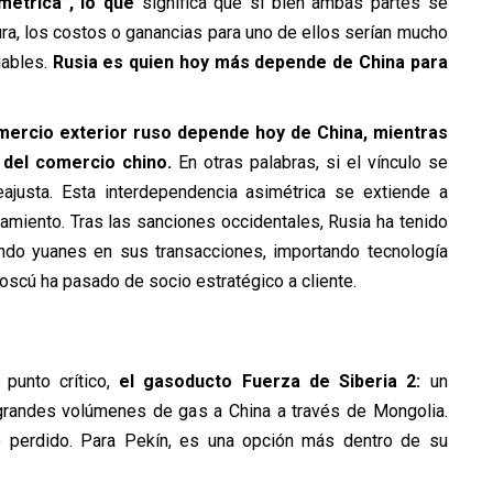
metrica”, lo que
significa que si bien ambas partes se
tura, los costos o ganancias para uno de ellos serían mucho
jables.
Rusia es quien hoy más depende de China para
mercio exterior ruso depende hoy de China, mientras
del comercio chino.
En otras palabras, si el vínculo se
eajusta. Esta interdependencia asimétrica se extiende a
iamiento. Tras las sanciones occidentales, Rusia ha tenido
zando yuanes en sus transacciones, importando tecnología
scú ha pasado de socio estratégico a cliente.
punto crítico,
el gasoducto Fuerza de Siberia 2:
un
 grandes volúmenes de gas a China a través de Mongolia.
 perdido. Para Pekín, es una opción más dentro de su