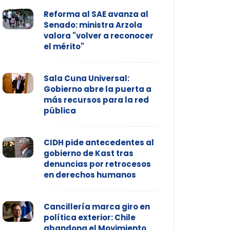
Reforma al SAE avanza al
Senado: ministra Arzola
valora "volver a reconocer
el mérito"
Sala Cuna Universal:
Gobierno abre la puerta a
más recursos para la red
pública
CIDH pide antecedentes al
gobierno de Kast tras
denuncias por retrocesos
en derechos humanos
Cancillería marca giro en
política exterior: Chile
abandona el Movimiento