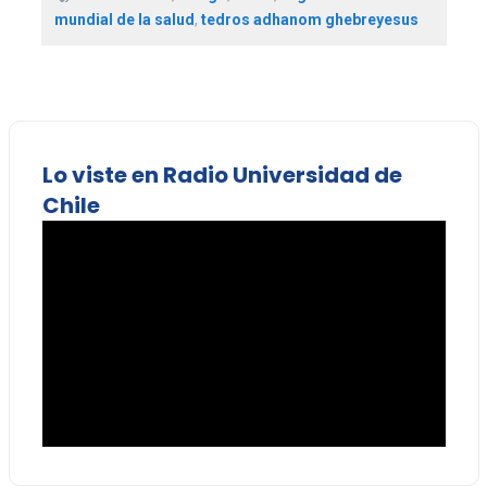
mundial de la salud
,
tedros adhanom ghebreyesus
Lo viste en Radio Universidad de
Chile