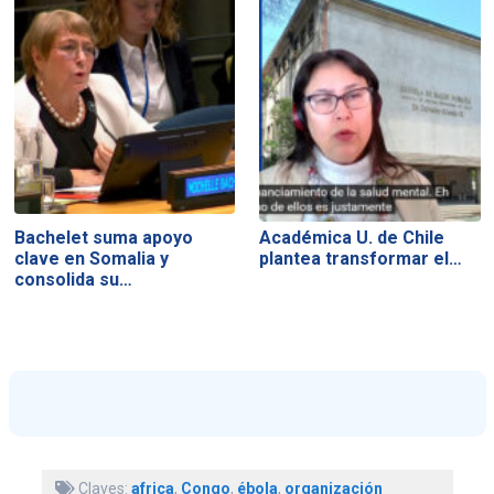
Bachelet suma apoyo
Académica U. de Chile
clave en Somalia y
plantea transformar el…
consolida su…
Claves:
africa
,
Congo
,
ébola
,
organización