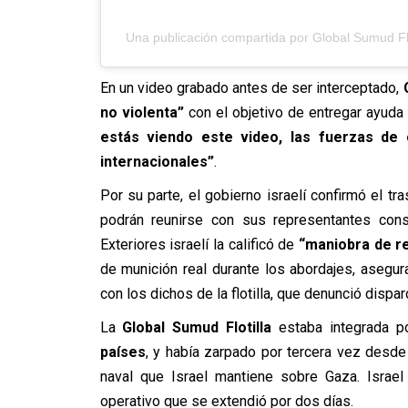
Una publicación compartida por Global Sumud Flo
En un video grabado antes de ser interceptado,
no violenta”
con el objetivo de entregar ayuda h
estás viendo este video, las fuerzas de
internacionales”
.
Por su parte, el gobierno israelí confirmó el tr
podrán reunirse con sus representantes consu
Exteriores israelí la calificó de
“maniobra de re
de munición real durante los abordajes, asegura
con los dichos de la flotilla, que denunció dispa
La
Global Sumud Flotilla
estaba integrada 
países
, y había zarpado por tercera vez desde
naval que Israel mantiene sobre Gaza. Israel
operativo que se extendió por dos días.