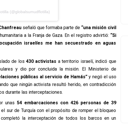
tilla (@globalsumudflotilla)
Chanfreau
señaló que formaba parte de
“una misión civil
umanitaria a la Franja de Gaza. En el registro advirtió:
“Si
 ocupación israelíes me han secuestrado en aguas
aslado de los
430 activistas
a territorio israelí, indicó que
lares y dio por concluida la misión. El Ministerio de
laciones públicas al servicio de Hamás”
y negó el uso
ndo que ningún activista resultó herido, en contradicción
ros durante las interceptaciones.
por unas
54 embarcaciones con 426 personas de 39
 el sur de Turquía con el propósito de romper el bloqueo
 completó la interceptación de todos los barcos en un