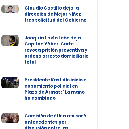
Claudio Castillo deja la
dirección de Mejor Niñez
tras solicitud del Gobierno
Joaquín Lavín León deja
Capitán Yáber: Corte
revoca prisión preventiva y
ordena arresto domiciliario
total
Presidente Kast dio inicio a
copamiento policial en
Plaza de Armas: "La mano
ha cambiado"
Comisión de ética revisará
antecedentes por
discusión entre las