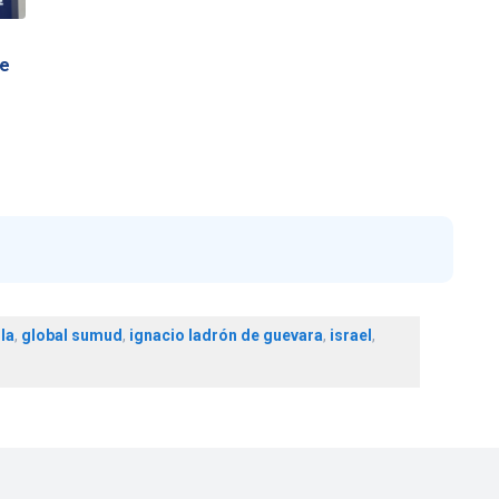
de
lla
,
global sumud
,
ignacio ladrón de guevara
,
israel
,