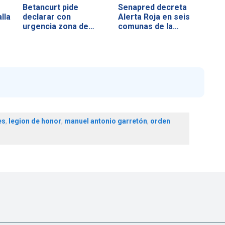
Betancurt pide
Senapred decreta
lla
declarar con
Alerta Roja en seis
urgencia zona de…
comunas de la…
es
,
legion de honor
,
manuel antonio garretón
,
orden