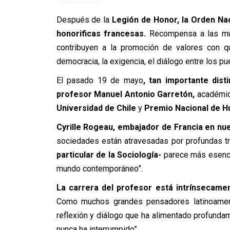
Después de la
Legión de Honor, la Orden Nac
honorificas francesas.
Recompensa a las muj
contribuyen a la promoción de valores con qu
democracia, la exigencia, el diálogo entre los pu
El pasado 19 de mayo
, tan importante dist
profesor Manuel Antonio Garretón,
académic
Universidad de Chile
y
Premio Nacional de Hu
Cyrille Rogeau, embajador de Francia en nu
sociedades están atravesadas por profundas t
particular de la Sociología-
parece más esenci
mundo contemporáneo”.
La carrera del profesor está intrínsecamente
Como muchos grandes pensadores latinoameri
reflexión y diálogo que ha alimentado profunda
nunca ha interrumpido”.