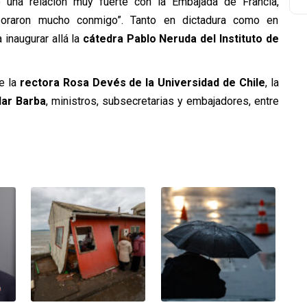
vo una relación muy fuerte con la Embajada de Francia,
boraron mucho conmigo”. Tanto en dictadura como en
 inaugurar allá la
cátedra Pablo Neruda del Instituto de
e la
rectora Rosa Devés de la Universidad de Chile
, la
lar Barba
, ministros, subsecretarias y embajadores, entre