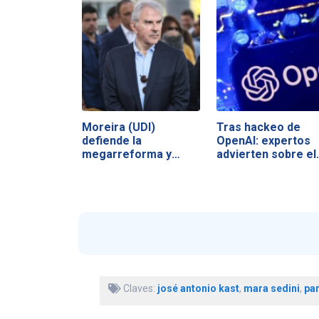
Moreira (UDI)
Tras hackeo de
defiende la
OpenAI: expertos
megarreforma y
advierten sobre el
acusa a la…
Claves:
josé antonio kast
,
mara sedini
,
par