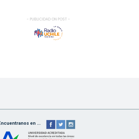
- PUBLICIDAD ON POST -
Encuentranos en ...