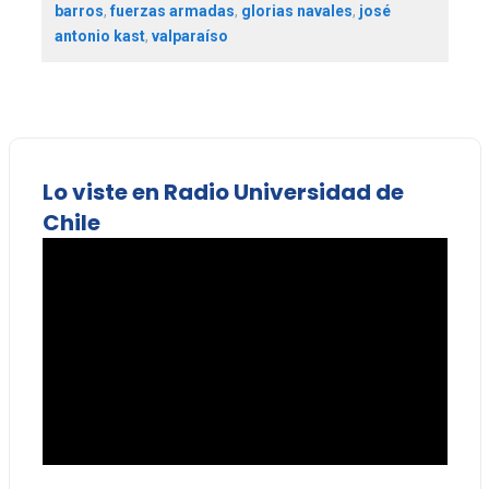
barros
,
fuerzas armadas
,
glorias navales
,
josé
antonio kast
,
valparaíso
Lo viste en Radio Universidad de
Chile