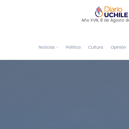
Año XVIII, 8 de
Agosto
d
Noticias
Política
Cultura
Opinión