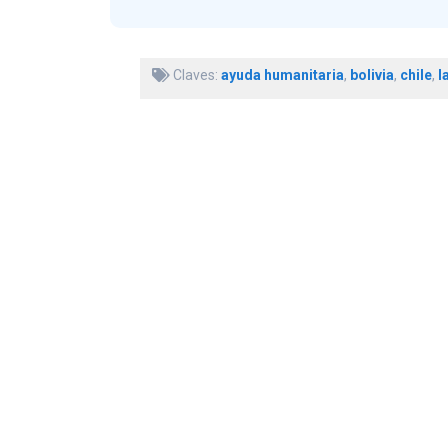
Claves:
ayuda humanitaria
,
bolivia
,
chile
,
l