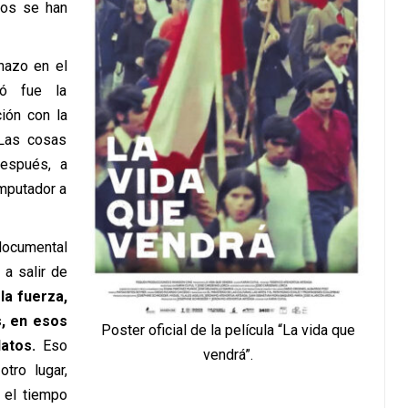
nos se han
hazo en el
dió fue la
ión con la
 Las cosas
espués, a
omputador a
documental
a salir de
la fuerza,
s, en esos
Poster oficial de la película “La vida que
atos.
Eso
vendrá”.
tro lugar,
 el tiempo