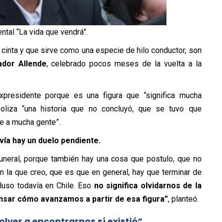
ntal “La vida que vendrá”.
cinta y que sirve como una especie de hilo conductor, son
ador Allende
, celebrado pocos meses de la vuelta a la
xpresidente porque es una figura que “significa mucha
liza “una historia que no concluyó, que se tuvo que
le a mucha gente”.
vía hay un duelo pendiente.
funeral, porque también hay una cosa que postulo, que no
en la que creo, que es que en general, hay que terminar de
luso todavía en Chile. Eso
no significa olvidarnos de la
ensar cómo avanzamos a partir de esa figura”
, planteó.
 volver a encontrarnos sí existió”