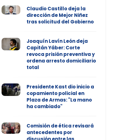
Claudio Castillo deja la
dirección de Mejor Niñez
tras solicitud del Gobierno
Joaquín Lavín León deja
Capitán Yáber: Corte
revoca prisión preventiva y
ordena arresto domiciliario
total
Presidente Kast dio inicio a
copamiento policial en
Plaza de Armas: "La mano
ha cambiado"
Comisión de ética revisará
antecedentes por
discusión entre las