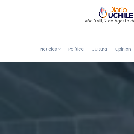
Año XVIII, 7 de
Agosto
d
Noticias
Política
Cultura
Opinión