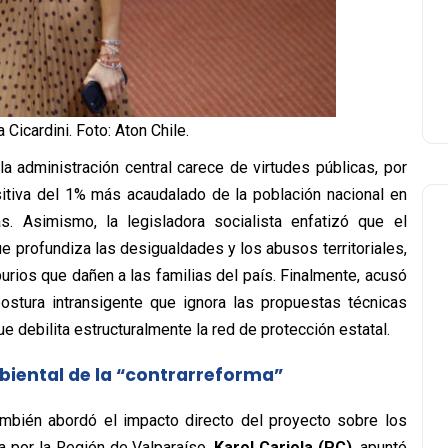
 Cicardini. Foto: Aton Chile.
la administración central carece de virtudes públicas, por
sitiva del 1% más acaudalado de la población nacional en
. Asimismo, la legisladora socialista enfatizó que el
e profundiza las desigualdades y los abusos territoriales,
rios que dañen a las familias del país. Finalmente, acusó
ostura intransigente que ignora las propuestas técnicas
e debilita estructuralmente la red de protección estatal.
biental de la “contrarreforma”
ambién abordó el impacto directo del proyecto sobre los
ra por la Región de Valparaíso,
Karol Cariola (PC)
, apuntó