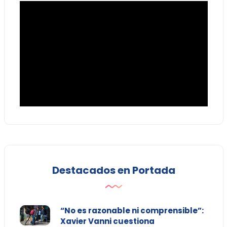
Destacados en Portada
“No es razonable ni comprensible”:
Xavier Vanni cuestiona