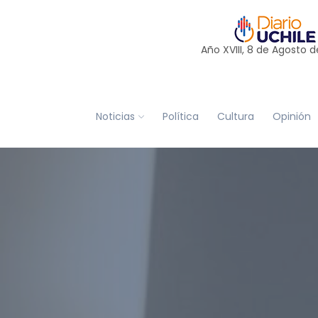
Año XVIII, 8 de
Agosto
d
Noticias
Política
Cultura
Opinión