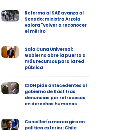
Reforma al SAE avanza al
Senado: ministra Arzola
valora "volver a reconocer
el mérito"
Sala Cuna Universal:
Gobierno abre la puerta a
más recursos para la red
pública
CIDH pide antecedentes al
gobierno de Kast tras
denuncias por retrocesos
en derechos humanos
Cancillería marca giro en
política exterior: Chile