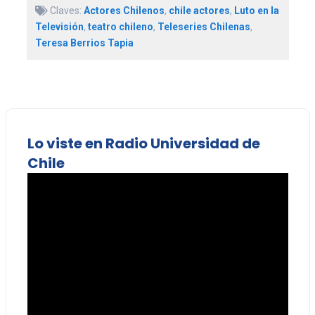
Claves:
Actores Chilenos
,
chile actores
,
Luto en la
Televisión
,
teatro chileno
,
Teleseries Chilenas
,
Teresa Berrios Tapia
Lo viste en Radio Universidad de
Chile