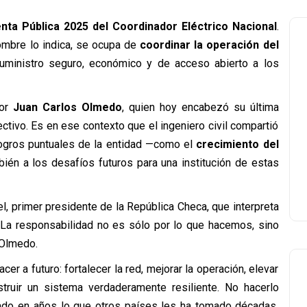
nta Pública 2025 del Coordinador Eléctrico Nacional
.
mbre lo indica, se ocupa de
coordinar la operación del
uministro seguro, económico y de acceso abierto a los
por
Juan Carlos Olmedo
, quien hoy encabezó su última
ctivo. Es en ese contexto que el ingeniero civil compartió
logros puntuales de la entidad —como el
crecimiento del
bién a los desafíos futuros para una institución de estas
el, primer presidente de la República Checa, que interpreta
 ‘La responsabilidad no es sólo por lo que hacemos, sino
 Olmedo.
 a futuro: fortalecer la red, mejorar la operación, elevar
truir un sistema verdaderamente resiliente. No hacerlo
ado en años lo que otros países les ha tomado décadas,