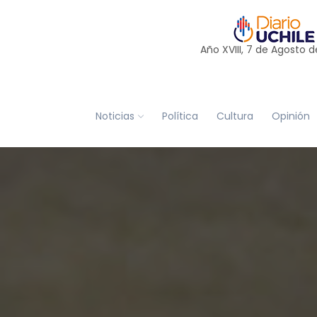
Año XVIII, 7 de
Agosto
d
Noticias
Política
Cultura
Opinión