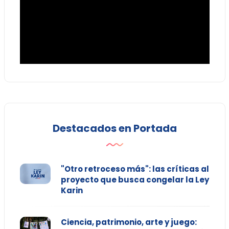
Destacados en Portada
"Otro retroceso más": las críticas al
proyecto que busca congelar la Ley
Karin
Ciencia, patrimonio, arte y juego: