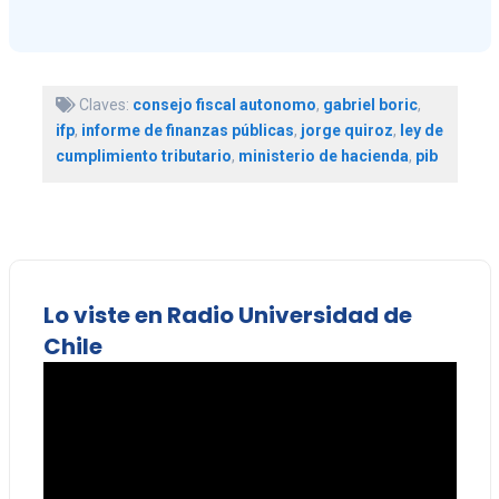
Claves:
consejo fiscal autonomo
,
gabriel boric
,
ifp
,
informe de finanzas públicas
,
jorge quiroz
,
ley de
cumplimiento tributario
,
ministerio de hacienda
,
pib
Lo viste en Radio Universidad de
Chile