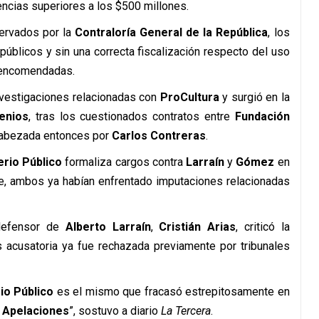
rencias superiores a los $500 millones.
ervados por la
Contraloría General de la República
, los
úblicos y sin una correcta fiscalización respecto del uso
s encomendadas.
investigaciones relacionadas con
ProCultura
y surgió en la
enios
, tras los cuestionados contratos entre
Fundación
abezada entonces por
Carlos Contreras
.
erio Público
formaliza cargos contra
Larraín
y
Gómez
en
e, ambos ya habían enfrentado imputaciones relacionadas
 defensor de
Alberto Larraín
,
Cristián Arias
, criticó la
is acusatoria ya fue rechazada previamente por tribunales
io Público
es el mismo que fracasó estrepitosamente en
 Apelaciones
”, sostuvo a diario
La Tercera
.