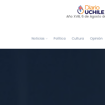
Año XVIII, 6 de
Agosto
d
Noticias
Política
Cultura
Opinión