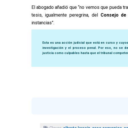
El abogado añadió que “no vemos que pueda trae
tesis, igualmente peregrina, del
Consejo de
instancias”.
Esta es una acción judicial que está en curso y cuyo
investigación y el proceso penal. Por eso, no se de
justicia como culpables hasta que el tribunal compete
Claves:
alberto larraín
,
caso convenios
,
c