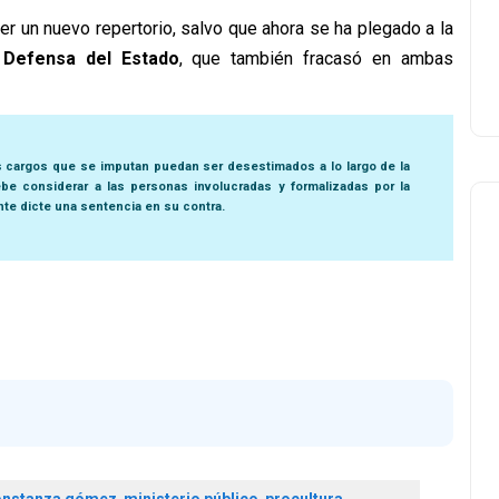
r un nuevo repertorio, salvo que ahora se ha plegado a la
 Defensa del Estado
, que también fracasó en ambas
s cargos que se imputan puedan ser desestimados a lo largo de la
be considerar a las personas involucradas y formalizadas por la
nte dicte una sentencia en su contra.
onstanza gómez
,
ministerio público
,
procultura