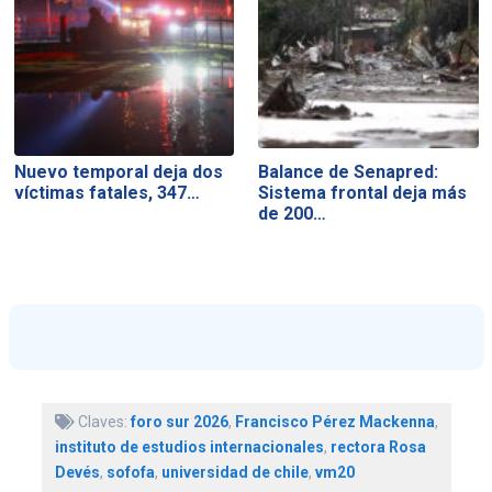
Nuevo temporal deja dos
Balance de Senapred:
víctimas fatales, 347…
Sistema frontal deja más
de 200…
Claves:
foro sur 2026
,
Francisco Pérez Mackenna
,
instituto de estudios internacionales
,
rectora Rosa
Devés
,
sofofa
,
universidad de chile
,
vm20