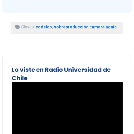
Claves:
codelco
,
sobreproducción
,
tamara agnic
Lo viste en Radio Universidad de
Chile