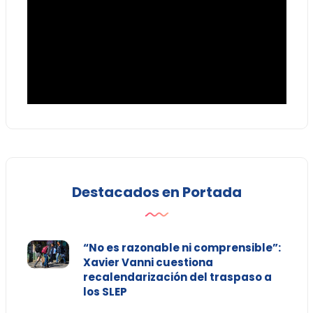
Destacados en Portada
“No es razonable ni comprensible”:
Xavier Vanni cuestiona
recalendarización del traspaso a
los SLEP