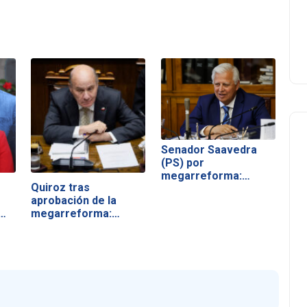
Senador Saavedra
(PS) por
megarreforma:
Quiroz tras
"Quiroz y el…
aprobación de la
…
megarreforma:
"Chile…