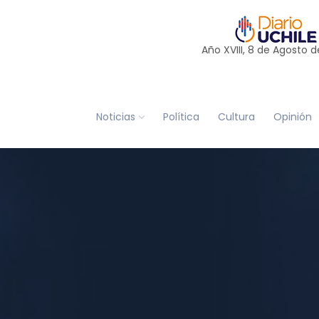
Año XVIII, 8 de
Agosto
d
Noticias
Política
Cultura
Opinión