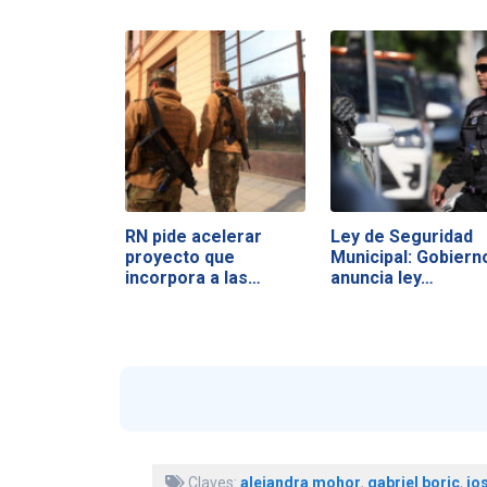
RN pide acelerar
Ley de Seguridad
proyecto que
Municipal: Gobiern
incorpora a las…
anuncia ley…
Claves:
alejandra mohor
,
gabriel boric
,
jo