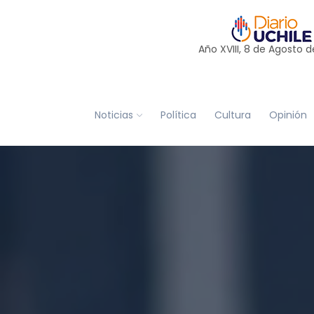
Año XVIII, 8 de
Agosto
d
Noticias
Política
Cultura
Opinión