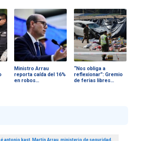
Ministro Arrau
“Nos obliga a
o
reporta caída del 16%
reflexionar”: Gremio
en robos…
de ferias libres…
sé antonio kast
,
Martín Arrau
,
ministerio de seguridad
,