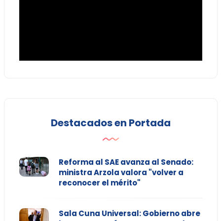
Destacados en Portada
Reforma al SAE avanza al Senado:
ministra Arzola valora "volver a
reconocer el mérito"
Sala Cuna Universal: Gobierno abre